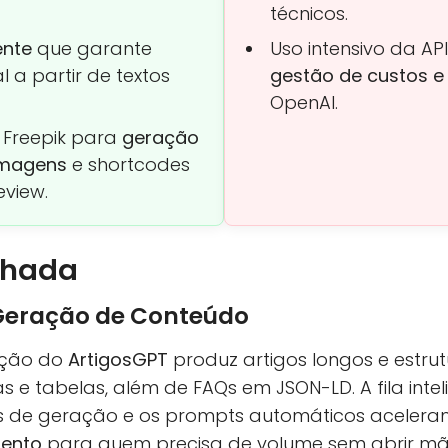
técnicos.
ente
que garante
Uso intensivo da A
l a partir de textos
gestão de custos e
OpenAI.
 Freepik para
geração
imagens
e shortcodes
eview.
lhada
eração de Conteúdo
ação do
ArtigosGPT
produz artigos longos e estr
tas e tabelas, além de FAQs em JSON-LD. A fila intel
s de geração e os prompts automáticos acelera
mento
para quem precisa de volume sem abrir m