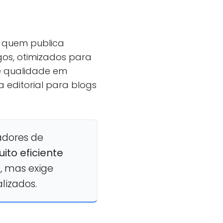
a quem publica
gos, otimizados para
de qualidade em
 editorial para blogs
adores de
ito eficiente
a
, mas exige
lizados.