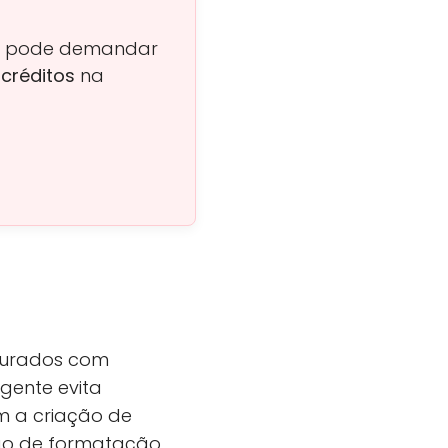
PI pode demandar
 créditos
na
uturados com
igente evita
m a criação de
ão de formatação