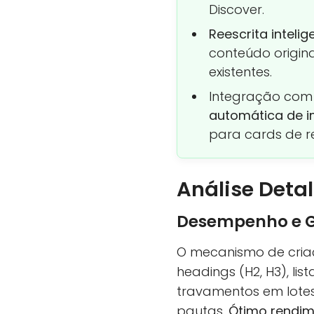
Discover.
Reescrita intelig
conteúdo origina
existentes.
Integração com
automática de 
para cards de r
Análise Deta
Desempenho e G
O mecanismo de cri
headings (H2, H3), lis
travamentos em lote
pautas.
Ótimo rendi