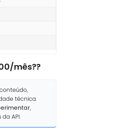
9,00/mês??
conteúdo,
dade técnica.
perimentar
,
 da API.