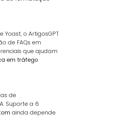
e Yoast, o ArtigosGPT
ação de FAQs em
erenciais que ajudam
ca em tráfego
las de
A. Suporte a 6
 tom
ainda depende