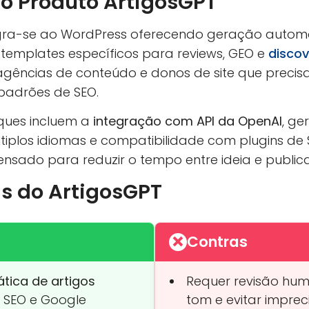
do Produto ArtigosGPT
gra-se ao WordPress oferecendo geração automát
 e templates específicos para reviews, GEO e
discov
, agências de conteúdo e donos de site que preci
padrões de SEO.
aques incluem a
integração com API da OpenAI
, g
últiplos idiomas e compatibilidade com plugins d
ensado para reduzir o tempo entre ideia e public
as do ArtigosGPT
Contras
ica de artigos
Requer revisão hum
 SEO e Google
tom e evitar imprec