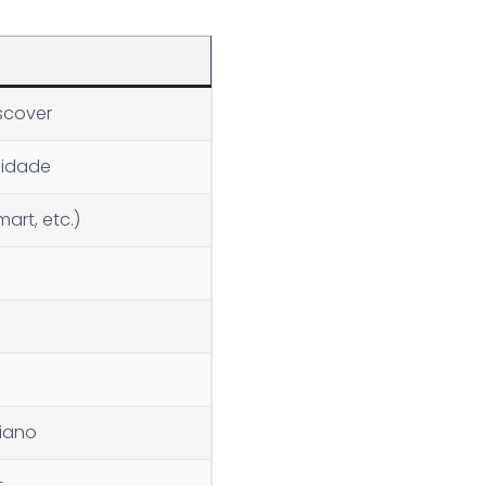
scover
lidade
art, etc.)
liano
t