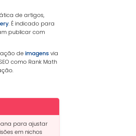
ica de artigos,
ery
. É indicado para
sam publicar com
eração de
imagens
via
e SEO como Rank Math
ação.
ana para ajustar
isões em nichos