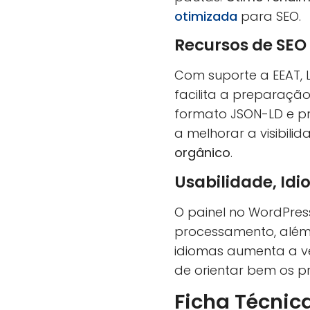
otimizada
para SEO.
Recursos de SEO
Com suporte a EEAT, 
facilita a preparaçã
formato JSON-LD e pr
a melhorar a visibil
orgânico
.
Usabilidade, Id
O painel no WordPress
processamento, além d
idiomas aumenta a ve
de orientar bem os p
Ficha Técnic