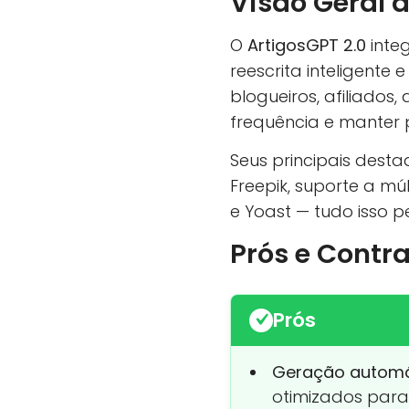
Visão Geral 
O
ArtigosGPT 2.0
inte
reescrita inteligente
blogueiros, afiliados
frequência e manter 
Seus principais dest
Freepik, suporte a m
e Yoast — tudo isso p
Prós e Contr
Prós
Geração automát
otimizados para