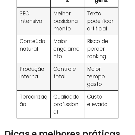
s
gens
SEO
Melhor
Texto
intensivo
posiciona
pode ficar
mento
artificial
Conteúdo
Maior
Risco de
natural
engajame
perder
nto
ranking
Produção
Controle
Maior
interna
total
tempo
gasto
Terceirizaç
Qualidade
Custo
ão
profission
elevado
al
Dicas e melhores práticas