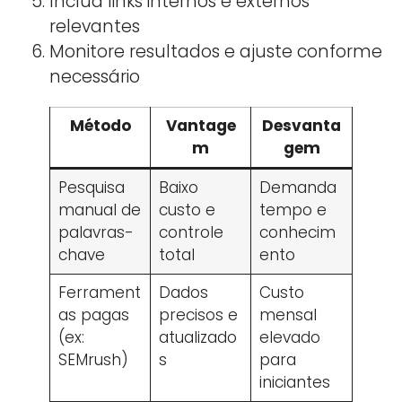
Inclua links internos e externos
relevantes
Monitore resultados e ajuste conforme
necessário
Método
Vantage
Desvanta
m
gem
Pesquisa
Baixo
Demanda
manual de
custo e
tempo e
palavras-
controle
conhecim
chave
total
ento
Ferrament
Dados
Custo
as pagas
precisos e
mensal
(ex:
atualizado
elevado
SEMrush)
s
para
iniciantes