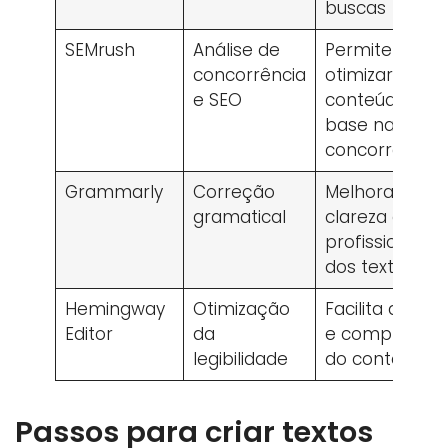
buscas
SEMrush
Análise de
Permite
concorrência
otimizar
e SEO
conteúdo co
base na
concorrência
Grammarly
Correção
Melhora a
gramatical
clareza e
profissionalis
dos textos
Hemingway
Otimização
Facilita a leitu
Editor
da
e compreens
legibilidade
do conteúdo
Passos para criar textos