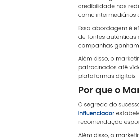
credibilidade nas red
como intermediários 
Essa abordagem é ef
de fontes autênticas e
campanhas ganham m
Além disso, o market
patrocinados até víd
plataformas digitais.
Por que o Mar
O segredo do sucess
influenciador
estabele
recomendação espon
Além disso, o market