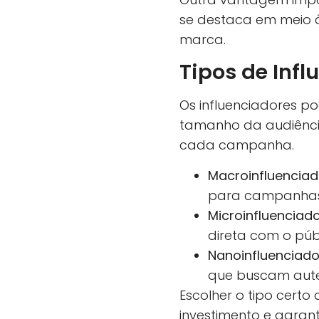
se destaca em meio à
marca.
Tipos de Infl
Os influenciadores p
tamanho da audiência
cada campanha.
Macroinfluenciad
para campanhas 
Microinfluenciado
direta com o públ
Nanoinfluenciado
que buscam aute
Escolher o tipo certo
investimento e garan