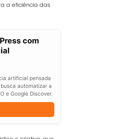
a a eficiência das
dPress com
ial
a artificial pensada
 busca automatizar a
EO e Google Discover.
ico e criativo, que