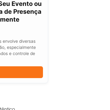
Seu Evento ou
ta de Presença
amente
s envolve diversas
ão, especialmente
ados e controle de
êntico.