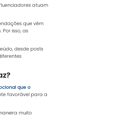
nfluenciadores atuam
mendações que vêm
 Por isso, as
teúdo, desde posts
iferentes
az?
ocional que o
nte favorável para a
 maneira muito