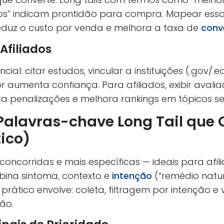
os” indicam prontidão para compra. Mapear essa 
eduz o custo por venda e melhora a taxa de
conv
Afiliados
l: citar estudos, vincular a instituições (.gov/.ed
r aumenta confiança. Para afiliados, exibir avalia
ita penalizações e melhora rankings em tópicos s
Palavras-chave Long Tail que
ico)
concorridas e mais específicas — ideais para afi
ina sintoma, contexto e
intenção
(“remédio natur
 prático envolve: coleta, filtragem por intenção 
ão.