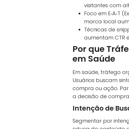
visitantes com a
Foco em E‑A‑T (Ex
marca local aum
Técnicas de snip
aumentam CTR e 
Por que Tráf
em Saúde
Em saúde, tráfego or
Usuários buscam sint
compra ou ação. Para 
a decisão de compra
Intenção de Bus
Segmentar por intenç
educa do conteúdo q