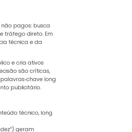
s não pagos: busca
 e tráfego direto. Em
cia técnica e da
co e cria ativos
cisão são críticas,
r palavras‑chave long
to publicitário.
teúdo técnico, long
videz”) geram