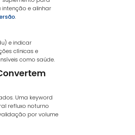
intenção e alinhar
ersão
.
u) e indicar
ções clínicas e
ensíveis como saúde.
 Convertem
liados. Uma keyword
al refluxo noturno
e validação por volume