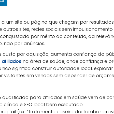
tas a um site ou página que chegam por resultado
de outros sites, redes sociais sem impulsionamento
a conquistada por mérito do conteúdo, da relevân
o, não por anúncios.
 custo por aquisição, aumenta confiança do públi
a
afiliados
na área de saúde, onde confiança e pre
ico significa construir autoridade local, explora
rter visitantes em vendas sem depender de orçamen
 qualificado para afiliados em saúde vem de con
o clínica e SEO local bem executado.
ong tail (ex.: “tratamento caseiro dor lombar gra