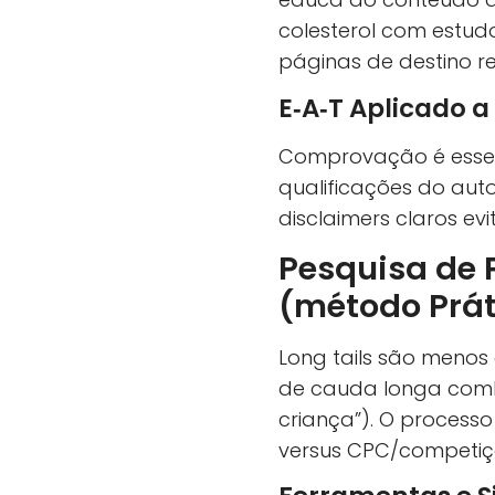
colesterol com estud
páginas de destino r
E‑A‑T Aplicado a 
Comprovação é essencia
qualificações do auto
disclaimers claros ev
Pesquisa de 
(método Prát
Long tails são menos 
de cauda longa comb
criança”). O processo
versus CPC/competiç