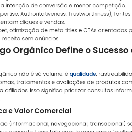
lta intenção de conversão e menor competição.
pertise, Authoritativeness, Trustworthiness), fonte
entam cliques e vendas.
pet, otimização de meta titles e CTAs orientados 
receita sem anúncios.
ego Orgânico Define o Sucesso 
gânico não é só volume: é
qualidade
, rastreabili
omas, tratamentos e avaliações de produtos com
afiliados, isso significa priorizar consultas info
.
ca e Valor Comercial
ão (informacional, navegacional, transacional)
ue converte. Long tails com termos como “melho