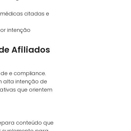
s médicas citadas e
por intenção
de Afiliados
dade e compliance.
 alta intenção de
rmativas que orientem
 separa conteúdo que
r suplemento para