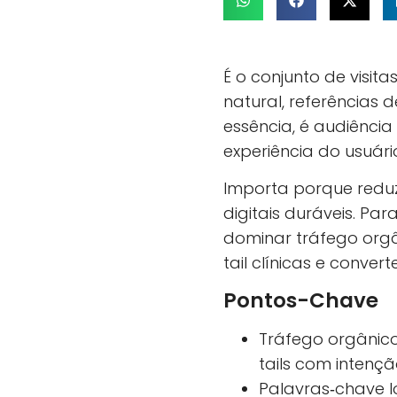
É o conjunto de visi
natural, referências 
essência, é audiênci
experiência do usuári
Importa porque reduz
digitais duráveis. Par
dominar tráfego orgân
tail clínicas e conve
Pontos-Chave
Tráfego orgânico
tails com intençã
Palavras‑chave l