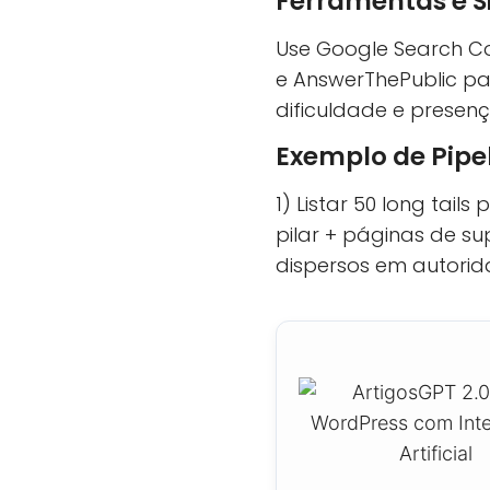
Ferramentas e Si
Use Google Search Co
e AnswerThePublic par
dificuldade e presen
Exemplo de Pipe
1) Listar 50 long tails
pilar + páginas de sup
dispersos em autorid