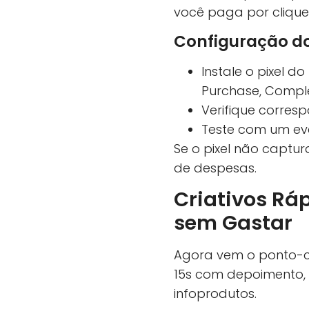
você paga por cliques
Configuração do 
Instale o pixel 
Purchase, Comple
Verifique corres
Teste com um ev
Se o pixel não captu
de despesas.
Criativos Rá
sem Gastar
Agora vem o ponto-
15s com depoimento, 
infoprodutos.