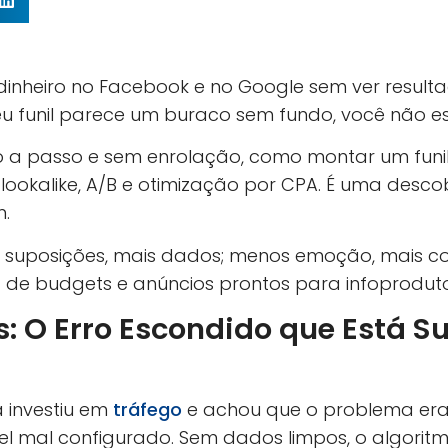
dinheiro no Facebook e no Google sem ver resul
eu funil parece um buraco sem fundo, você não es
so a passo e sem enrolação, como montar um fun
os, lookalike, A/B e otimização por CPA. É uma desc
.
suposições, mais dados; menos emoção, mais cont
s
de budgets e anúncios prontos para infoproduto
s: O Erro Escondido que Está 
á investiu em
tráfego
e achou que o problema era 
el mal configurado. Sem dados limpos, o algori