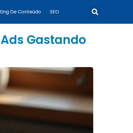
ting De Conteúdo
SEO
 Ads Gastando