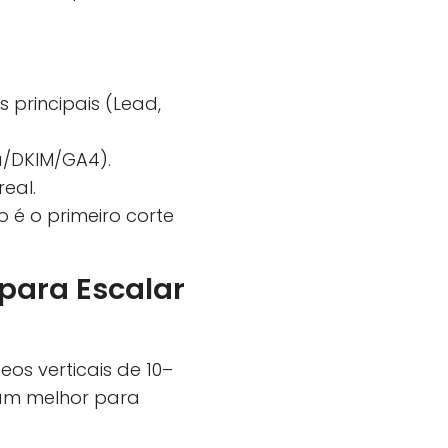
 principais (Lead,
a/DKIM/GA4).
eal.
so é o primeiro corte
para Escalar
eos verticais de 10–
nam melhor para