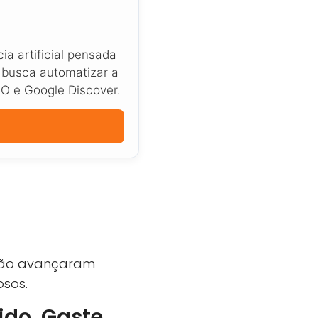
a artificial pensada
 busca automatizar a
EO e Google Discover.
 não avançaram
osos.
ido, Gaste