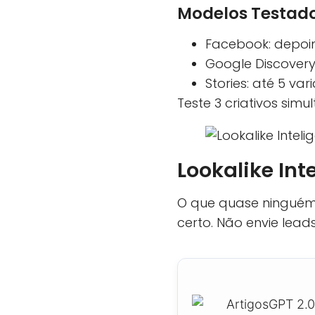
Modelos Testado
Facebook: depoi
Google Discovery
Stories: até 5 va
Teste 3 criativos sim
Lookalike In
O que quase ninguém 
certo. Não envie lead