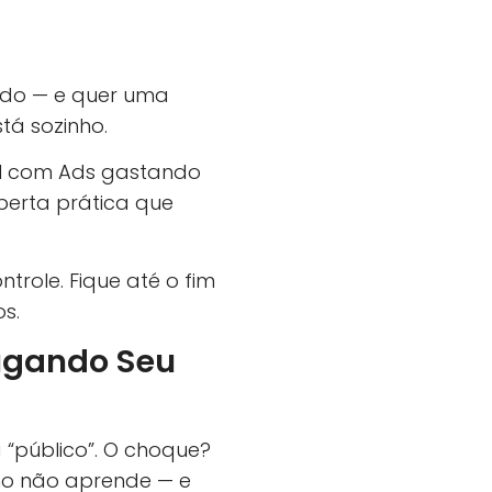
tado — e quer uma
tá sozinho.
il com Ads gastando
oberta prática que
role. Fique até o fim
s.
Sugando Seu
“público”. O choque?
tmo não aprende — e