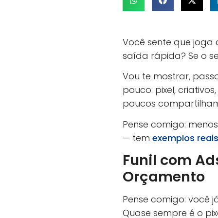
Você sente que joga 
saída rápida? Se o s
Vou te mostrar, pas
pouco: pixel, criativ
poucos compartilham
Pense comigo: menos 
— tem
exemplos reai
Funil com Ad
Orçamento
Pense comigo: você j
Quase sempre é o pix