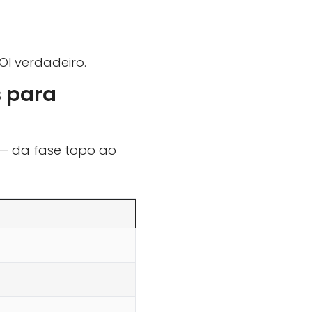
I verdadeiro.
s para
 — da fase topo ao