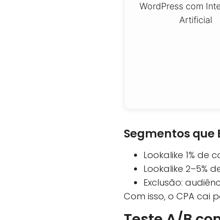
Segmentos que E
Lookalike 1% de 
Lookalike 2–5% 
Exclusão: audiên
Com isso, o CPA cai 
Teste A/B co