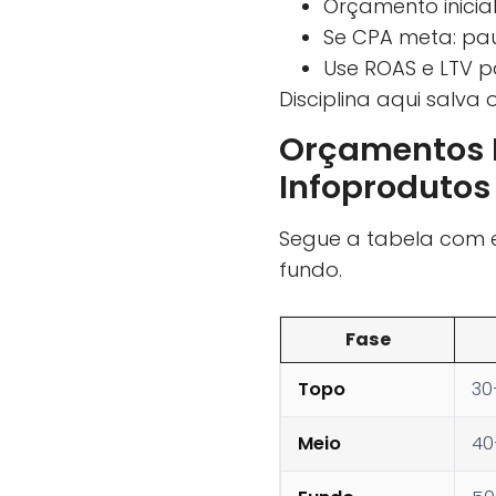
Orçamento inicial
Se CPA meta: paus
Use ROAS e LTV p
Disciplina aqui salv
Orçamentos R
Infoprodutos
Segue a tabela com e
fundo.
Fase
Topo
30
Meio
40